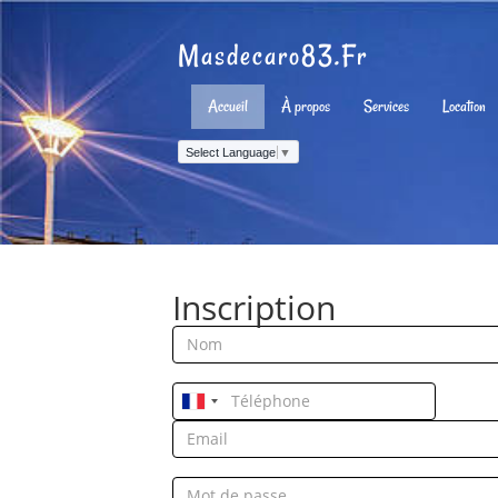
Masdecaro83.fr
Accueil
À propos
Services
Location
Select Language
▼
Inscription